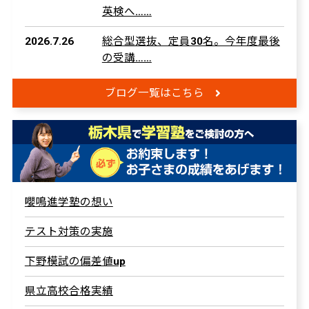
英検へ……
2026.7.26
総合型選抜、定員30名。今年度最後
の受講……
ブログ一覧はこちら
嚶鳴進学塾の想い
テスト対策の実施
下野模試の偏差値up
県立高校合格実績