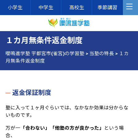
小学生
中学生
高校生
季節講習
１カ月無条件返金制度
嚶鳴進学塾 宇都宮市(雀宮)の学習塾
>
当塾の特長
>
１カ
月無条件返金制度
返金保証制度
塾に入って１ヶ月ぐらいでは、なかなか効果は分からな
いものです。
万が一
「合わない」「他塾の方が良かった」
という場
合、