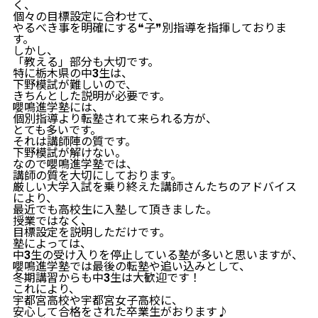
く、
個々の目標設定に合わせて、
やるべき事を明確にする❝子❞別指導を指揮しておりま
す。
しかし、
「教える」部分も大切です。
特に栃木県の中3生は、
下野模試が難しいので、
きちんとした説明が必要です。
嚶鳴進学塾には、
個別指導より転塾されて来られる方が、
とても多いです。
それは講師陣の質です。
下野模試が解けない。
なので嚶鳴進学塾では、
講師の質を大切にしております。
厳しい大学入試を乗り終えた講師さんたちのアドバイス
により、
最近でも高校生に入塾して頂きました。
授業ではなく、
目標設定を説明しただけです。
塾によっては、
中3生の受け入りを停止している塾が多いと思いますが、
嚶鳴進学塾では最後の転塾や追い込みとして、
冬期講習からも中3生は大歓迎です！
これにより、
宇都宮高校や宇都宮女子高校に、
安心して合格をされた卒業生がおります♪