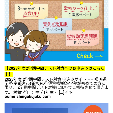
【2023年度2学期中間テスト対策へのお申込みはこちら
↓】
2023年度 2学期中間テスト対策 申込みサイト – – 嚶鳴進
学塾 宇都宮市(雀宮)の学習塾嚶鳴進学塾が初めての方に
限り、 2学期中間テスト対策に無料でご招待させて頂きま
す。 対象学年 ： 中学1年生・ […]
f-
oumeishingakujuku.com