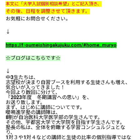
本文に「大学入試個別相談希望」とご記入頂き、
その後、日程を調整させて頂きます。
お気軽にお問合せください。
↓
https://f-oumeishingakujuku.com/#home_muryo
☆ブログはこちらです☆
↓
中3生たちは、
志望校が決まり自習ブースを利用する生徒さんも増え、
気合いが入ってきました！
今回より数回に分けて、
「2023年度 冬期講習への思い」を、
お送り致します。
まず、はじめに講師についてです。
嚶鳴進学塾の講師陣は、
8割が自治医科大学医学部の学生さんです。
その他、宇都宮大学で大学院を目指す学生さんです。
塾長の私は、全体を俯瞰する学習コンシュルジュとな
り、
1対３や1対４などの講師と生徒の比率の個別指導ではな