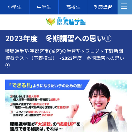
小学生
中学生
高校生
季節講習
2023年度 冬期講習への思い①
嚶鳴進学塾 宇都宮市(雀宮)の学習塾
>
ブログ
>
下野新聞
模擬テスト（下野模試）
>
2023年度 冬期講習への思い
①