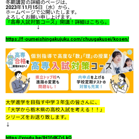
冬期講習の詳細のページは、
2023年11月15日（水）から、
ホームページで公開いたします。
よろしくお願い申し上げます。
「高専入試対策コース」開講！詳細はこちら。
↓
https://f-oumeishingakujuku.com/chuugakusei/kosen/
大学進学を目指す中学３年生の皆さんに、
「大学から栃木県の高校入試を考える！！」
シリーズをお送り致します。
↓
https://youtu.be/IH1fdKZrLkQ