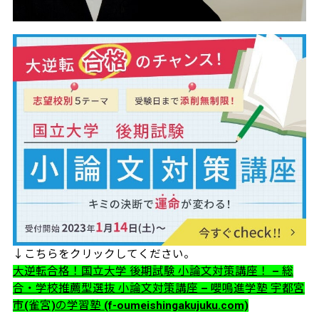
↓こちらをクリックしてください。
大逆転合格！国立大学 後期試験 小論文対策講座！ – 総
合・学校推薦型選抜 小論文対策講座 – 嚶鳴進学塾 宇都宮
市(雀宮)の学習塾 (f-oumeishingakujuku.com)