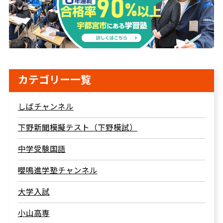
カテゴリー一覧
しばチャンネル
下野新聞模擬テスト（下野模試）
中学受験国語
嚶鳴進学塾チャンネル
大学入試
小山高専