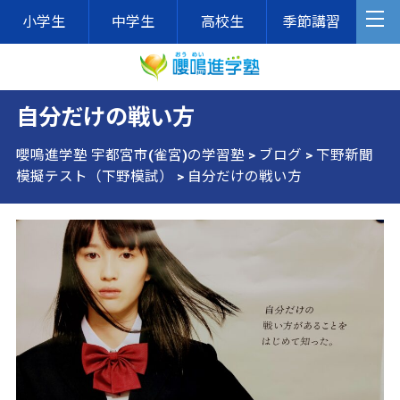
小学生
中学生
高校生
季節講習
自分だけの戦い方
嚶鳴進学塾 宇都宮市(雀宮)の学習塾
>
ブログ
>
下野新聞
模擬テスト（下野模試）
>
自分だけの戦い方