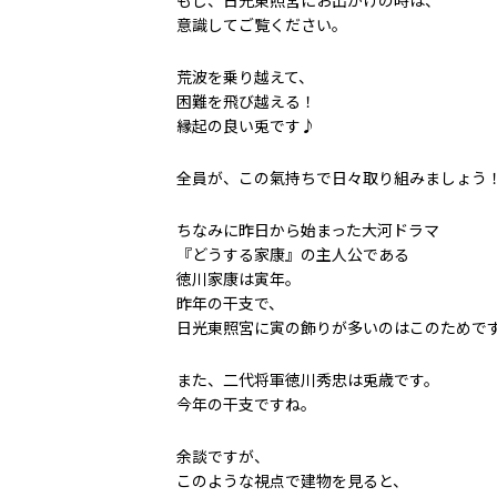
もし、日光東照宮にお出かけの時は、
意識してご覧ください。
荒波を乗り越えて、
困難を飛び越える！
縁起の良い兎です♪
全員が、この氣持ちで日々取り組みましょう
ちなみに昨日から始まった大河ドラマ
『どうする家康』の主人公である
徳川家康は寅年。
昨年の干支で、
日光東照宮に寅の飾りが多いのはこのためで
また、二代将軍徳川秀忠は兎歳です。
今年の干支ですね。
余談ですが、
このような視点で建物を見ると、