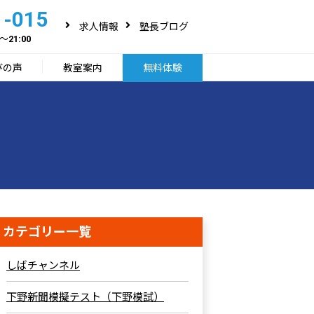
1-015
求人情報
塾長ブログ
～21:00
びの声
教室案内
無料体験
カテゴリー一覧
しばチャンネル
下野新聞模擬テスト（下野模試）