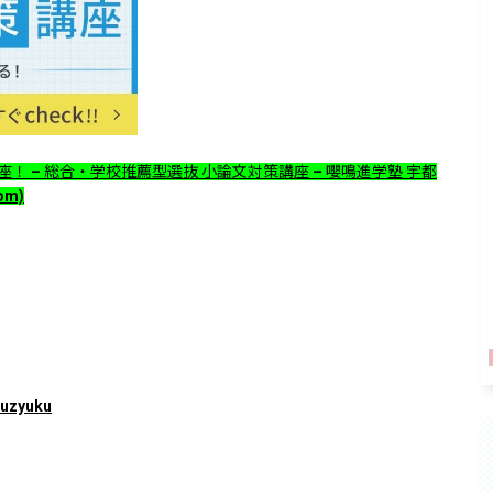
！ – 総合・学校推薦型選抜 小論文対策講座 – 嚶鳴進学塾 宇都
om)
kuzyuku