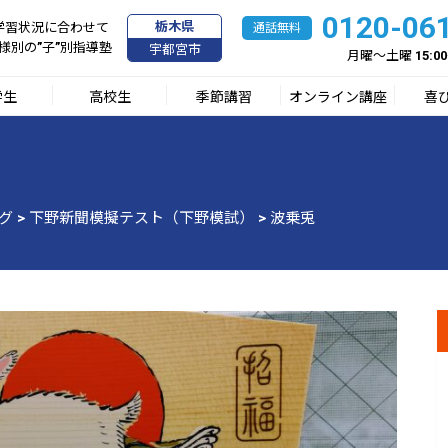
0120-06
栃木県
学習状況に合わせて
様別の”子”別指導塾
宇都宮市
月曜～土曜 15:00
学生
高校生
季節講習
オンライン講座
喜
グ
>
下野新聞模擬テスト（下野模試）
>
波乗兎