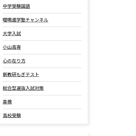
中学受験国語
嚶鳴進学塾チャンネル
大学入試
小山高専
心の在り方
新教研もぎテスト
総合型選抜入試対策
英検
高校受験