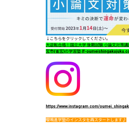
↓こちらをクリックしてください。
大逆転合格！国立大学 後期試験 小論文対策講座
宮市(雀宮)の学習塾 (f-oumeishingakujuku.c
https://www.instagram.com/oumei_shinga
嚶鳴進学塾のインスタを再スタートします♪