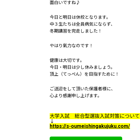
面白いですね♪
今日と明日は休校となります。
中３生たちは全員病気にならず、
冬期講習を完走しました！
やはり氣力なのです！
健康は大切です。
今日・明日は少し休みましょう。
頂上（てっぺん）を目指すために！
ご送迎をして頂いた保護者様に、
心より感謝申し上げます。
大学入試 総合型選抜入試対策につい
↓
https://s-oumeishingakujuku.com/