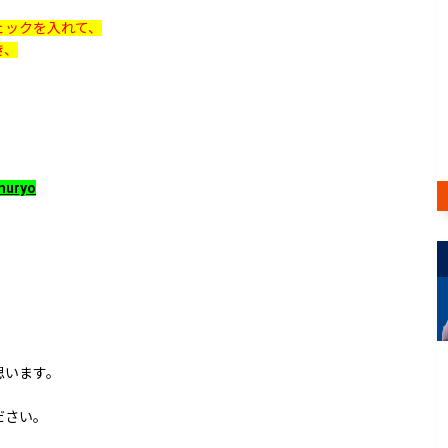
ェックを入れて、
き、
muryo
思います。
、
ださい。