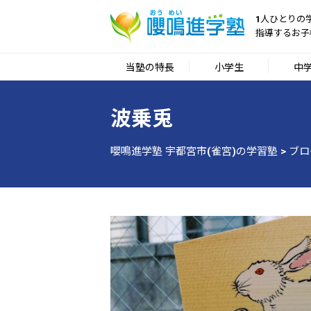
1人ひとりの
指導するお子
当塾の特長
小学生
中
波乗兎
嚶鳴進学塾 宇都宮市(雀宮)の学習塾
>
ブロ