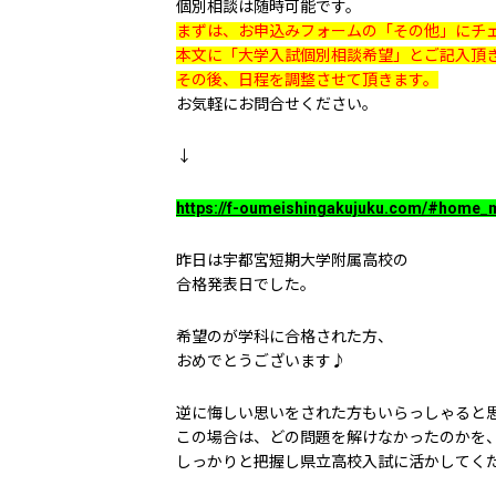
個別相談は随時可能です。
まずは、お申込みフォームの「その他」にチ
本文に「大学入試個別相談希望」とご記入頂
その後、日程を調整させて頂きます。
お気軽にお問合せください。
↓
https://f-oumeishingakujuku.com/#home_
昨日は宇都宮短期大学附属高校の
合格発表日でした。
希望のが学科に合格された方、
おめでとうございます♪
逆に悔しい思いをされた方もいらっしゃると
この場合は、どの問題を解けなかったのかを
しっかりと把握し県立高校入試に活かしてく