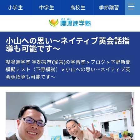
小学生
中学生
高校生
季節講習
小山への思い～ネイティブ英会話指
導も可能です～
嚶鳴進学塾 宇都宮市(雀宮)の学習塾
>
ブログ
>
下野新聞
模擬テスト（下野模試）
>
小山への思い～ネイティブ英
会話指導も可能です～