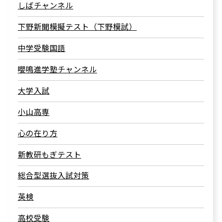
しばチャンネル
下野新聞模擬テスト（下野模試）
中学受験国語
嚶鳴進学塾チャンネル
大学入試
小山高専
心の在り方
新教研もぎテスト
総合型選抜入試対策
英検
高校受験