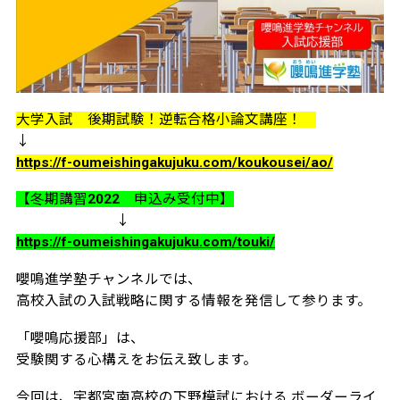
大学入試 後期試験！逆転合格小論文講座！
↓
https://f-oumeishingakujuku.com/koukousei/ao/
【冬期講習2022 申込み受付中】
↓
https://f-oumeishingakujuku.com/touki/
嚶鳴進学塾チャンネルでは、
高校入試の入試戦略に関する情報を発信して参ります。
「嚶鳴応援部」は、
受験関する心構えをお伝え致します。
今回は、宇都宮南高校の下野模試における ボーダーライ