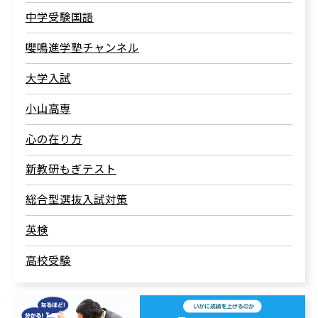
中学受験国語
嚶鳴進学塾チャンネル
大学入試
小山高専
心の在り方
新教研もぎテスト
総合型選抜入試対策
英検
高校受験