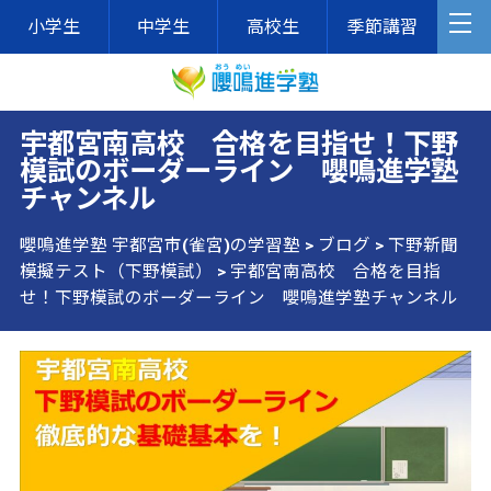
小学生
中学生
高校生
季節講習
宇都宮南高校 合格を目指せ！下野
模試のボーダーライン 嚶鳴進学塾
チャンネル
嚶鳴進学塾 宇都宮市(雀宮)の学習塾
>
ブログ
>
下野新聞
模擬テスト（下野模試）
>
宇都宮南高校 合格を目指
せ！下野模試のボーダーライン 嚶鳴進学塾チャンネル