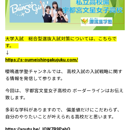
大学入試 総合型選抜入試対策については、こちらで
す。
↓
https://s-oumeishingakujuku.com/
嚶鳴進学塾チャンネルでは、 高校入試の入試戦略に関す
る情報を発信して参ります。
今回は、 宇都宮文星女子高校の ボーダーラインはお伝え
致します。
多彩な学科がありますので、 偏差値だけにこだわらず、
自分のやりたいことが叶えられる高校だと思います。
https://youtu.be/_lQW7B9PahQ