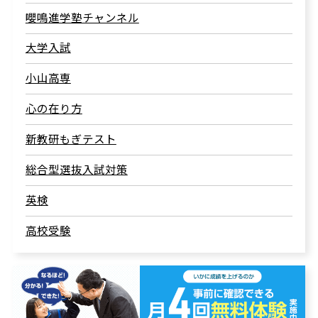
嚶鳴進学塾チャンネル
大学入試
小山高専
心の在り方
新教研もぎテスト
総合型選抜入試対策
英検
高校受験