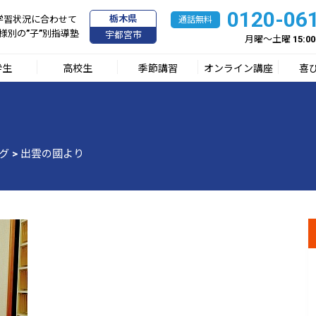
0120-06
栃木県
学習状況に合わせて
様別の”子”別指導塾
宇都宮市
月曜～土曜 15:00
学生
高校生
季節講習
オンライン講座
喜
グ
>
出雲の國より