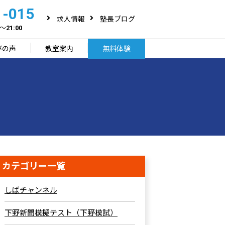
1-015
求人情報
塾長ブログ
～21:00
びの声
教室案内
無料体験
カテゴリー一覧
しばチャンネル
下野新聞模擬テスト（下野模試）