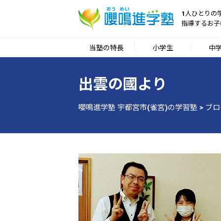
1人ひとりの
指導するお子
当塾の特長
小学生
中
出雲の國より
嚶鳴進学塾 宇都宮市(雀宮)の学習塾
>
ブロ