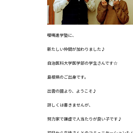
嚶鳴進学塾に、
新たしい仲間が加わりました♪
自治医科大学医学部の学生さんです☆
島根県のご出身です。
出雲の國より、ようこそ♪
詳しくは書きませんが、
努力家で謙虚で人当たりが良い子です♪