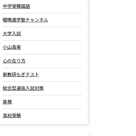
中学受験国語
嚶鳴進学塾チャンネル
大学入試
小山高専
心の在り方
新教研もぎテスト
総合型選抜入試対策
英検
高校受験