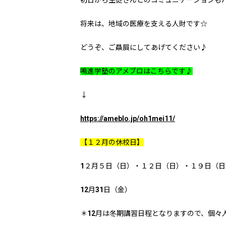
初日から生徒さんとのコミュニケーションも
将来は、地域の医療を支える人財です☆
どうぞ、ご贔屓にしてあげてください♪
鳴進学塾のアメブロはこちらです♪
↓
https://ameblo.jp/oh1mei11/
【１２月の休校日】
1２月５日（日）・１２日（日）・１９日（日
12月31日（金）
＊12月は冬期講習日程となりますので、個々