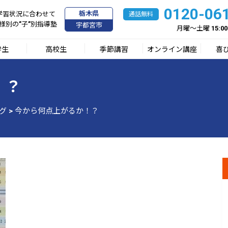
0120-06
栃木県
学習状況に合わせて
様別の”子”別指導塾
宇都宮市
月曜～土曜 15:00
学生
高校生
季節講習
オンライン講座
喜
！？
グ
>
今から何点上がるか！？