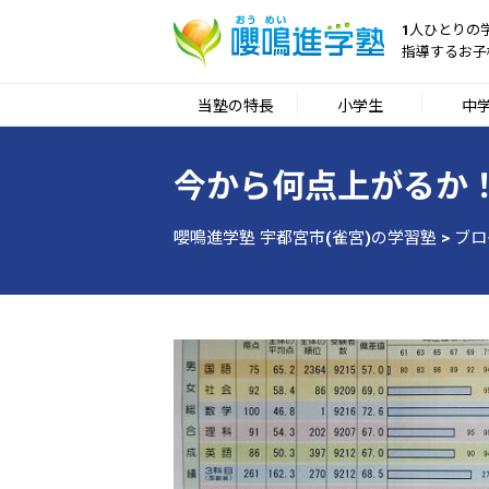
1人ひとりの
指導するお子
当塾の特長
小学生
中
今から何点上がるか
嚶鳴進学塾 宇都宮市(雀宮)の学習塾
>
ブロ