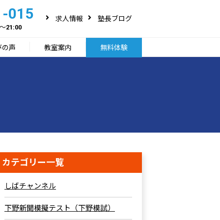
1-015
求人情報
塾長ブログ
～21:00
びの声
教室案内
無料体験
カテゴリー一覧
しばチャンネル
下野新聞模擬テスト（下野模試）