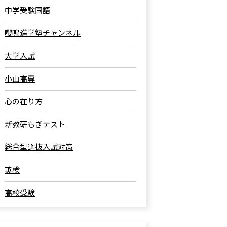
中学受験国語
嚶鳴進学塾チャンネル
大学入試
小山高専
心の在り方
新教研もぎテスト
総合型選抜入試対策
英検
高校受験