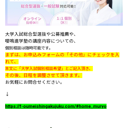
大学入試総合型選抜や公募推薦や、
嚶鳴進学塾の講座内容についての、
個別相談は随時可能です。
まずは、お申込みフォームの「その他」にチェックを入
れて、
本文に「大学入試個別相談希望」とご記入頂き、
その後、日程を調整させて頂きます。
お気軽にお問合せください。
↓
https://f-oumeishingakujuku.com/#home_muryo