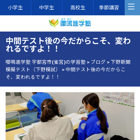
小学生
中学生
高校生
季節講習
中間テスト後の今だからこそ、変わ
れるですよ！！
嚶鳴進学塾 宇都宮市(雀宮)の学習塾
>
ブログ
>
下野新聞
模擬テスト（下野模試）
>
中間テスト後の今だからこ
そ、変われるですよ！！