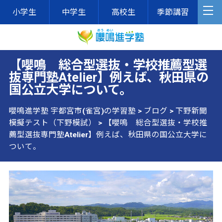
小学生
中学生
高校生
季節講習
【嚶鳴 総合型選抜・学校推薦型選
抜専門塾Atelier】例えば、秋田県の
国公立大学について。
嚶鳴進学塾 宇都宮市(雀宮)の学習塾
>
ブログ
>
下野新聞
模擬テスト（下野模試）
>
【嚶鳴 総合型選抜・学校推
薦型選抜専門塾Atelier】例えば、秋田県の国公立大学に
ついて。