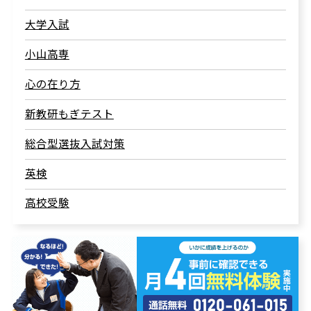
大学入試
小山高専
心の在り方
新教研もぎテスト
総合型選抜入試対策
英検
高校受験