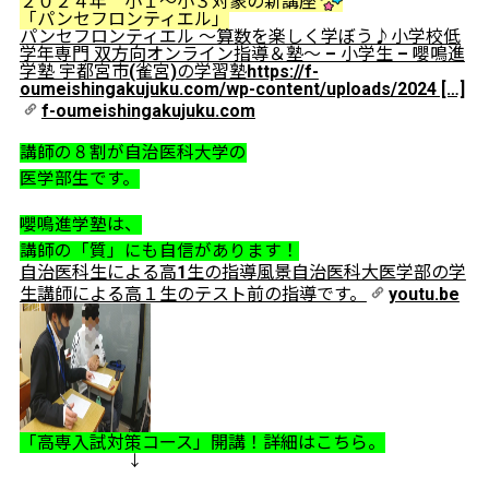
２０２４年 小１～小３対象の新講座
「パンセフロンティエル」
パンセフロンティエル ～算数を楽しく学ぼう♪小学校低
学年専門 双方向オンライン指導＆塾～ – 小学生 – 嚶鳴進
学塾 宇都宮市(雀宮)の学習塾
https://f-
oumeishingakujuku.com/wp-content/uploads/2024 […]
f-oumeishingakujuku.com
講師の８割が自治医科大学の
医学部生です。
嚶鳴進学塾は、
講師の「質」にも自信があります！
自治医科生による高1生の指導風景
自治医科大医学部の学
生講師による高１生のテスト前の指導です。
youtu.be
「高専入試対策コース」開講！詳細はこちら。
↓