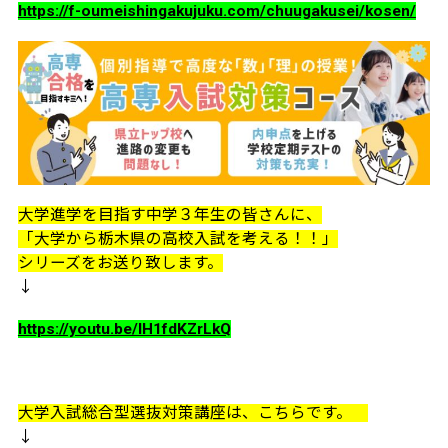
https://f-oumeishingakujuku.com/chuugakusei/kosen/
大学進学を目指す中学３年生の皆さんに、
「大学から栃木県の高校入試を考える！！」
シリーズをお送り致します。
↓
https://youtu.be/IH1fdKZrLkQ
大学入試総合型選抜対策講座は、こちらです。
↓