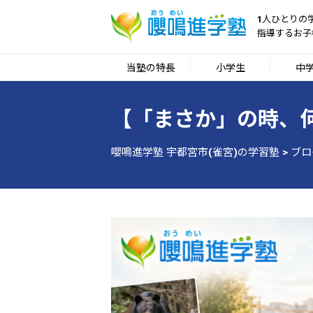
1人ひとりの
指導するお子
当塾の特長
小学生
中
【「まさか」の時、
嚶鳴進学塾 宇都宮市(雀宮)の学習塾
>
ブロ