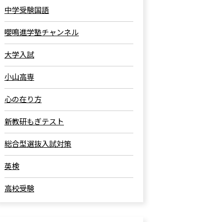
中学受験国語
嚶鳴進学塾チャンネル
大学入試
小山高専
心の在り方
新教研もぎテスト
総合型選抜入試対策
英検
高校受験