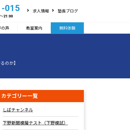
1-015
求人情報
塾長ブログ
～21:00
びの声
教室案内
無料体験
守るのか】
カテゴリー一覧
しばチャンネル
下野新聞模擬テスト（下野模試）