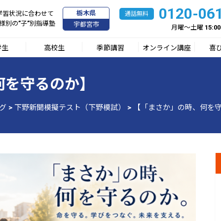
0120-06
栃木県
学習状況に合わせて
様別の”子”別指導塾
宇都宮市
月曜～土曜 15:00
学生
高校生
季節講習
オンライン講座
喜
何を守るのか】
グ
>
下野新聞模擬テスト（下野模試）
>
【「まさか」の時、何を